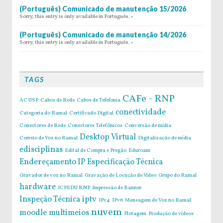
(Português) Comunicado de manutenção 15/2026
Sorry, this entry is only available in Português.
»
(Português) Comunicado de manutenção 14/2026
Sorry, this entry is only available in Português.
»
TAGS
CAFe - RNP
AC USP
Cabos de Rede
Cabos de Tefefonia
conectividade
Categoria do Ramal
Certificado Digital
Conectores de Rede
Conectores Telefônicos
Conversão de mídia
Desktop Virtual
Correio de Voz no Ramal
Digitalização de mídia
edisciplinas
Edital de Compra e Pregão
Eduroam
Endereçamento IP
Especificação Técnica
Gravador de voz no Ramal
Gravação de Locução de Vídeo
Grupo do Ramal
hardware
ICPEDU RNP
Impressão de Banner
Inspeção Técnica
iptv
IPv4
IPv6
Mensagem de Voz no Ramal
nuvem
moodle
multimeios
Plotagem
Produção de vídeos