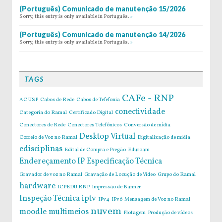
(Português) Comunicado de manutenção 15/2026
Sorry, this entry is only available in Português.
»
(Português) Comunicado de manutenção 14/2026
Sorry, this entry is only available in Português.
»
TAGS
CAFe - RNP
AC USP
Cabos de Rede
Cabos de Tefefonia
conectividade
Categoria do Ramal
Certificado Digital
Conectores de Rede
Conectores Telefônicos
Conversão de mídia
Desktop Virtual
Correio de Voz no Ramal
Digitalização de mídia
edisciplinas
Edital de Compra e Pregão
Eduroam
Endereçamento IP
Especificação Técnica
Gravador de voz no Ramal
Gravação de Locução de Vídeo
Grupo do Ramal
hardware
ICPEDU RNP
Impressão de Banner
Inspeção Técnica
iptv
IPv4
IPv6
Mensagem de Voz no Ramal
nuvem
moodle
multimeios
Plotagem
Produção de vídeos