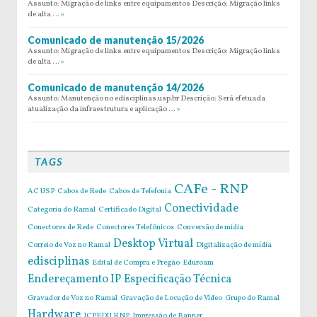
Assunto: Migração de links entre equipamentos Descrição: Migração links
de alta …
»
Comunicado de manutenção 15/2026
Assunto: Migração de links entre equipamentos Descrição: Migração links
de alta …
»
Comunicado de manutenção 14/2026
Assunto: Manutenção no edisciplinas.usp.br Descrição: Será efetuada
atualização da infraestrutura e aplicação …
»
TAGS
CAFe - RNP
AC USP
Cabos de Rede
Cabos de Tefefonia
Conectividade
Categoria do Ramal
Certificado Digital
Conectores de Rede
Conectores Telefônicos
Conversão de mídia
Desktop Virtual
Correio de Voz no Ramal
Digitalização de mídia
edisciplinas
Edital de Compra e Pregão
Eduroam
Endereçamento IP
Especificação Técnica
Gravador de Voz no Ramal
Gravação de Locução de Vídeo
Grupo do Ramal
Hardware
ICPEDU RNP
Impressão de Banner