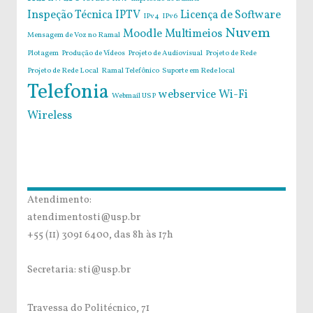
Inspeção Técnica
IPTV
Licença de Software
IPv4
IPv6
Nuvem
Moodle
Multimeios
Mensagem de Voz no Ramal
Plotagem
Produção de Vídeos
Projeto de Audiovisual
Projeto de Rede
Projeto de Rede Local
Ramal Telefônico
Suporte em Rede local
Telefonia
webservice
Wi-Fi
Webmail USP
Wireless
Atendimento:
atendimentosti@usp.br
+55 (11) 3091 6400, das 8h às 17h
Secretaria: sti@usp.br
Travessa do Politécnico, 71