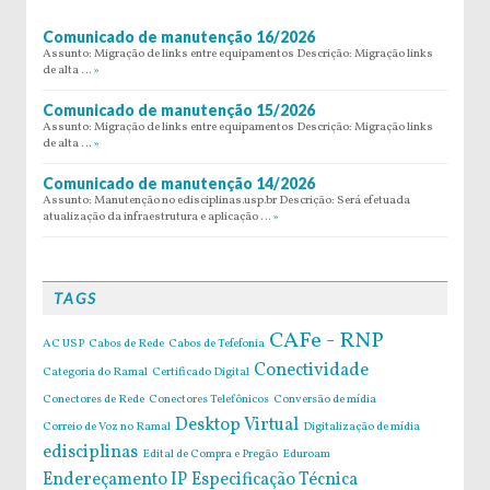
Comunicado de manutenção 16/2026
Assunto: Migração de links entre equipamentos Descrição: Migração links
de alta …
»
Comunicado de manutenção 15/2026
Assunto: Migração de links entre equipamentos Descrição: Migração links
de alta …
»
Comunicado de manutenção 14/2026
Assunto: Manutenção no edisciplinas.usp.br Descrição: Será efetuada
atualização da infraestrutura e aplicação …
»
TAGS
CAFe - RNP
AC USP
Cabos de Rede
Cabos de Tefefonia
Conectividade
Categoria do Ramal
Certificado Digital
Conectores de Rede
Conectores Telefônicos
Conversão de mídia
Desktop Virtual
Correio de Voz no Ramal
Digitalização de mídia
edisciplinas
Edital de Compra e Pregão
Eduroam
Endereçamento IP
Especificação Técnica