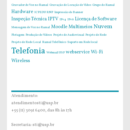
Gravador de Voz no Ramal
Gravação de Locução de Vídeo
Grupo do Ramal
Hardware
ICPEDU RNP
Impressão de Banner
Inspeção Técnica
IPTV
Licença de Software
IPv4
IPv6
Nuvem
Moodle
Multimeios
Mensagem de Voz no Ramal
Plotagem
Produção de Vídeos
Projeto de Audiovisual
Projeto de Rede
Projeto de Rede Local
Ramal Telefônico
Suporte em Rede local
Telefonia
webservice
Wi-Fi
Webmail USP
Wireless
Atendimento:
atendimentosti@usp.br
+55 (11) 3091 6400, das 8h às 17h
Secretaria: sti@usp.br