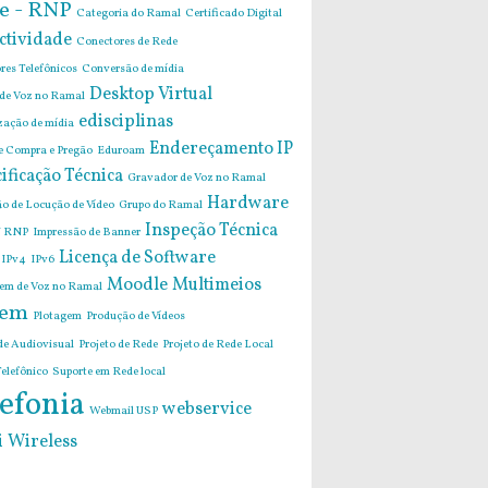
e - RNP
Categoria do Ramal
Certificado Digital
ctividade
Conectores de Rede
res Telefônicos
Conversão de mídia
Desktop Virtual
 de Voz no Ramal
edisciplinas
zação de mídia
Endereçamento IP
de Compra e Pregão
Eduroam
ificação Técnica
Gravador de Voz no Ramal
Hardware
o de Locução de Vídeo
Grupo do Ramal
Inspeção Técnica
 RNP
Impressão de Banner
Licença de Software
IPv4
IPv6
Moodle
Multimeios
m de Voz no Ramal
em
Plotagem
Produção de Vídeos
de Audiovisual
Projeto de Rede
Projeto de Rede Local
elefônico
Suporte em Rede local
efonia
webservice
Webmail USP
i
Wireless