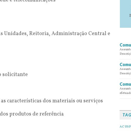
 rede e telecomunicações
as Unidades, Reitoria, Administração Central e
Comun
Assunto
Descriç
Comun
Assunto
 solicitante
Descriç
Comun
Assunto
efetuada
s características dos materiais ou serviços
 dos produtos de referência
TA
AC USP