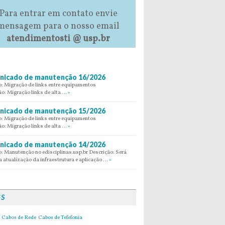
Para entrar em contato envie
mensagem para o nosso email
atendimentosti @ usp.br
icado de manutenção 16/2026
: Migração de links entre equipamentos
ão: Migração links de alta …
»
icado de manutenção 15/2026
: Migração de links entre equipamentos
ão: Migração links de alta …
»
icado de manutenção 14/2026
: Manutenção no edisciplinas.usp.br Descrição: Será
 atualização da infraestrutura e aplicação …
»
GS
Cabos de Rede
Cabos de Tefefonia