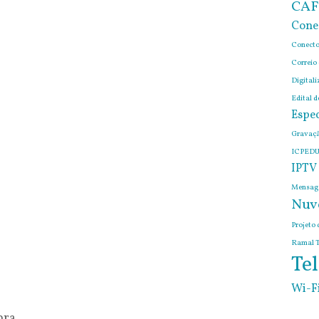
CAF
Cone
Conecto
Correio
Digitali
Edital 
Espec
Gravaçã
ICPEDU
IPTV
Mensage
Nuv
Projeto 
Ramal T
Tel
Wi-F
pra