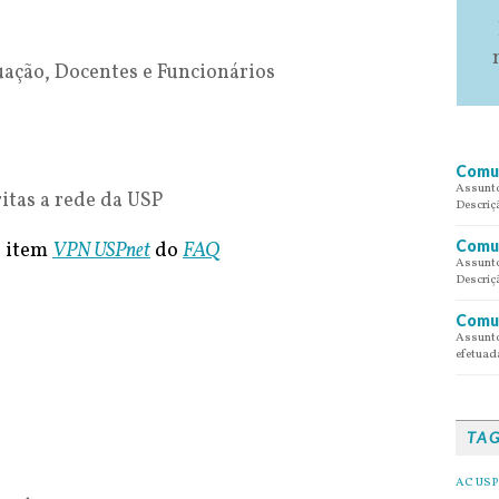
ação, Docentes e Funcionários
Comun
Assunto
itas a rede da USP
Descriç
Comun
o item
VPN USPnet
do
FAQ
Assunto
Descriç
Comun
Assunto
efetuada
TA
AC USP