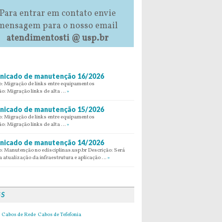
Para entrar em contato envie
mensagem para o nosso email
atendimentosti @ usp.br
icado de manutenção 16/2026
: Migração de links entre equipamentos
ão: Migração links de alta …
»
icado de manutenção 15/2026
: Migração de links entre equipamentos
ão: Migração links de alta …
»
icado de manutenção 14/2026
: Manutenção no edisciplinas.usp.br Descrição: Será
 atualização da infraestrutura e aplicação …
»
GS
Cabos de Rede
Cabos de Tefefonia