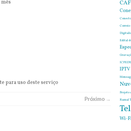
r mês
CAF
Cone
Conecto
Correio
Digitali
Edital 
Espec
Gravaçã
ICPEDU
IPTV
Mensage
e para uso deste serviço
Nuv
Projeto 
Próximo →
Ramal T
Tel
Wi-F