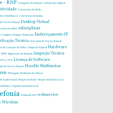
e - RNP
Categoria do Ramal
Certificado Digital
ctividade
Conectores de Rede
res Telefônicos
Conversão de mídia
Desktop Virtual
 de Voz no Ramal
edisciplinas
zação de mídia
Endereçamento IP
de Compra e Pregão
Eduroam
ificação Técnica
Gravador de Voz no Ramal
Hardware
o de Locução de Vídeo
Grupo do Ramal
Inspeção Técnica
 RNP
Impressão de Banner
Licença de Software
IPv4
IPv6
Moodle
Multimeios
m de Voz no Ramal
em
Plotagem
Produção de Vídeos
de Audiovisual
Projeto de Rede
Projeto de Rede Local
elefônico
Suporte em Rede local
efonia
webservice
Webmail USP
i
Wireless