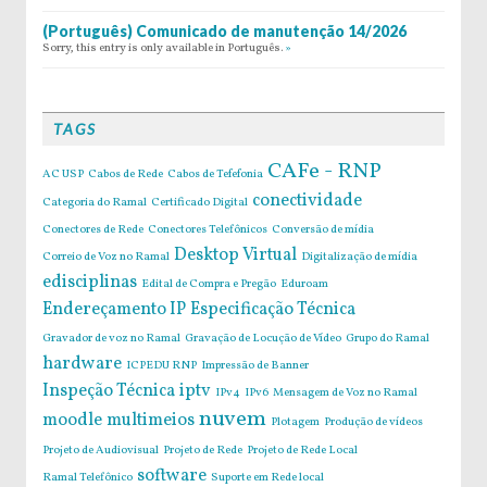
(Português) Comunicado de manutenção 14/2026
Sorry, this entry is only available in Português.
»
TAGS
CAFe - RNP
AC USP
Cabos de Rede
Cabos de Tefefonia
conectividade
Categoria do Ramal
Certificado Digital
Conectores de Rede
Conectores Telefônicos
Conversão de mídia
Desktop Virtual
Correio de Voz no Ramal
Digitalização de mídia
edisciplinas
Edital de Compra e Pregão
Eduroam
Endereçamento IP
Especificação Técnica
Gravador de voz no Ramal
Gravação de Locução de Vídeo
Grupo do Ramal
hardware
ICPEDU RNP
Impressão de Banner
Inspeção Técnica
iptv
IPv4
IPv6
Mensagem de Voz no Ramal
nuvem
moodle
multimeios
Plotagem
Produção de vídeos
Projeto de Audiovisual
Projeto de Rede
Projeto de Rede Local
software
Ramal Telefônico
Suporte em Rede local