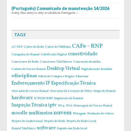
(Português) Comunicado de manutenção 14/2026
Sorry, this entry is only available in Português.
»
TAGS
CAFe - RNP
AC USP
Cabos de Rede
Cabos de Tefefonia
conectividade
Categoria do Ramal
Certificado Digital
Conectores de Rede
Conectores Telefônicos
Conversão de mídia
Desktop Virtual
Correio de Voz no Ramal
Digitalização de mídia
edisciplinas
Edital de Compra e Pregão
Eduroam
Endereçamento IP
Especificação Técnica
Gravador de voz no Ramal
Gravação de Locução de Vídeo
Grupo do Ramal
hardware
ICPEDU RNP
Impressão de Banner
Inspeção Técnica
iptv
IPv4
IPv6
Mensagem de Voz no Ramal
nuvem
moodle
multimeios
Plotagem
Produção de vídeos
Projeto de Audiovisual
Projeto de Rede
Projeto de Rede Local
software
Ramal Telefônico
Suporte em Rede local