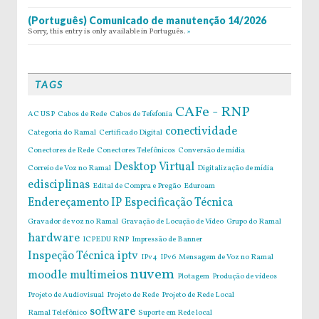
(Português) Comunicado de manutenção 14/2026
Sorry, this entry is only available in Português.
»
TAGS
CAFe - RNP
AC USP
Cabos de Rede
Cabos de Tefefonia
conectividade
Categoria do Ramal
Certificado Digital
Conectores de Rede
Conectores Telefônicos
Conversão de mídia
Desktop Virtual
Correio de Voz no Ramal
Digitalização de mídia
edisciplinas
Edital de Compra e Pregão
Eduroam
Endereçamento IP
Especificação Técnica
Gravador de voz no Ramal
Gravação de Locução de Vídeo
Grupo do Ramal
hardware
ICPEDU RNP
Impressão de Banner
Inspeção Técnica
iptv
IPv4
IPv6
Mensagem de Voz no Ramal
nuvem
moodle
multimeios
Plotagem
Produção de vídeos
Projeto de Audiovisual
Projeto de Rede
Projeto de Rede Local
software
Ramal Telefônico
Suporte em Rede local