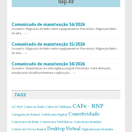
usp.br
Comunicado de manutenção 16/2026
Assunto: Migração de links entre equipamentos Descrição: Migração links
de alta …
»
Comunicado de manutenção 15/2026
Assunto: Migração de links entre equipamentos Descrição: Migração links
de alta …
»
Comunicado de manutenção 14/2026
Assunto: Manutenção no edisciplinas.usp.br Descrição: Será efetuada
atualização da infraestrutura e aplicação …
»
TAGS
CAFe - RNP
AC USP
Cabos de Rede
Cabos de Tefefonia
Conectividade
Categoria do Ramal
Certificado Digital
Conectores de Rede
Conectores Telefônicos
Conversão de mídia
Desktop Virtual
Correio de Voz no Ramal
Digitalização de mídia