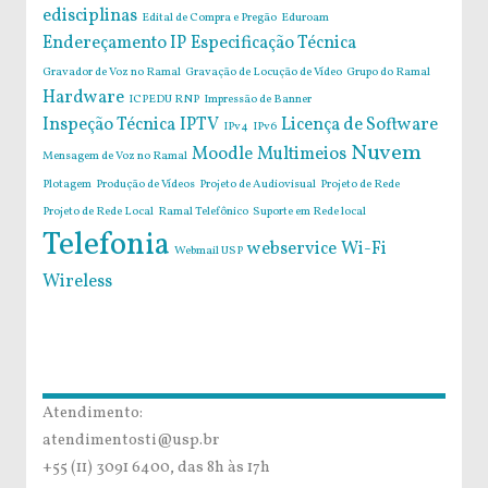
edisciplinas
Edital de Compra e Pregão
Eduroam
Endereçamento IP
Especificação Técnica
Gravador de Voz no Ramal
Gravação de Locução de Vídeo
Grupo do Ramal
Hardware
ICPEDU RNP
Impressão de Banner
Inspeção Técnica
IPTV
Licença de Software
IPv4
IPv6
Nuvem
Moodle
Multimeios
Mensagem de Voz no Ramal
Plotagem
Produção de Vídeos
Projeto de Audiovisual
Projeto de Rede
Projeto de Rede Local
Ramal Telefônico
Suporte em Rede local
Telefonia
webservice
Wi-Fi
Webmail USP
Wireless
Atendimento:
atendimentosti@usp.br
+55 (11) 3091 6400, das 8h às 17h