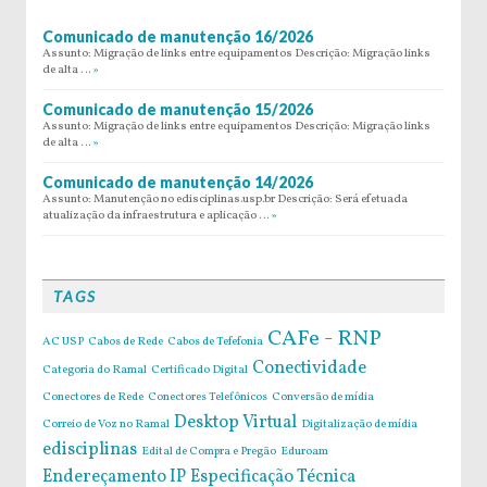
Comunicado de manutenção 16/2026
Assunto: Migração de links entre equipamentos Descrição: Migração links
de alta …
»
Comunicado de manutenção 15/2026
Assunto: Migração de links entre equipamentos Descrição: Migração links
de alta …
»
Comunicado de manutenção 14/2026
Assunto: Manutenção no edisciplinas.usp.br Descrição: Será efetuada
atualização da infraestrutura e aplicação …
»
TAGS
CAFe - RNP
AC USP
Cabos de Rede
Cabos de Tefefonia
Conectividade
Categoria do Ramal
Certificado Digital
Conectores de Rede
Conectores Telefônicos
Conversão de mídia
Desktop Virtual
Correio de Voz no Ramal
Digitalização de mídia
edisciplinas
Edital de Compra e Pregão
Eduroam
Endereçamento IP
Especificação Técnica