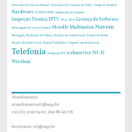
Gravador de Voz no Ramal
Gravação de Locução de Vídeo
Grupo do Ramal
Hardware
ICPEDU RNP
Impressão de Banner
Inspeção Técnica
IPTV
Licença de Software
IPv4
IPv6
Nuvem
Moodle
Multimeios
Mensagem de Voz no Ramal
Plotagem
Produção de Vídeos
Projeto de Audiovisual
Projeto de Rede
Projeto de Rede Local
Ramal Telefônico
Suporte em Rede local
Telefonia
webservice
Wi-Fi
Webmail USP
Wireless
Atendimento:
atendimentosti@usp.br
+55 (11) 3091 6400, das 8h às 17h
Secretaria: sti@usp.br