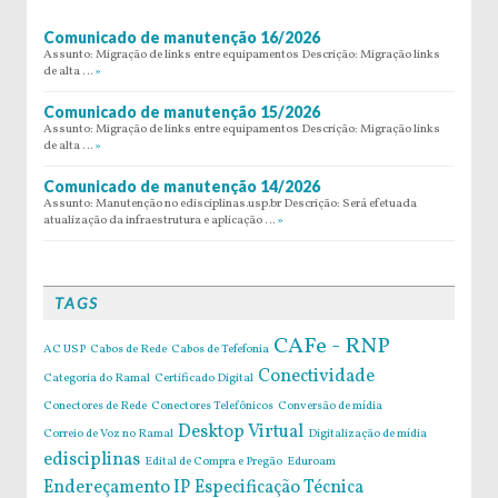
Comunicado de manutenção 16/2026
Assunto: Migração de links entre equipamentos Descrição: Migração links
de alta …
»
Comunicado de manutenção 15/2026
Assunto: Migração de links entre equipamentos Descrição: Migração links
de alta …
»
Comunicado de manutenção 14/2026
Assunto: Manutenção no edisciplinas.usp.br Descrição: Será efetuada
atualização da infraestrutura e aplicação …
»
TAGS
CAFe - RNP
AC USP
Cabos de Rede
Cabos de Tefefonia
Conectividade
Categoria do Ramal
Certificado Digital
Conectores de Rede
Conectores Telefônicos
Conversão de mídia
Desktop Virtual
Correio de Voz no Ramal
Digitalização de mídia
edisciplinas
Edital de Compra e Pregão
Eduroam
Endereçamento IP
Especificação Técnica