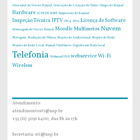
Gravador de Voz no Ramal
Gravação de Locução de Vídeo
Grupo do Ramal
Hardware
ICPEDU RNP
Impressão de Banner
Inspeção Técnica
IPTV
Licença de Software
IPv4
IPv6
Nuvem
Moodle
Multimeios
Mensagem de Voz no Ramal
Plotagem
Produção de Vídeos
Projeto de Audiovisual
Projeto de Rede
Projeto de Rede Local
Ramal Telefônico
Suporte em Rede local
Telefonia
webservice
Wi-Fi
Webmail USP
Wireless
Atendimento:
atendimentosti@usp.br
+55 (11) 3091 6400, das 8h às 17h
Secretaria: sti@usp.br