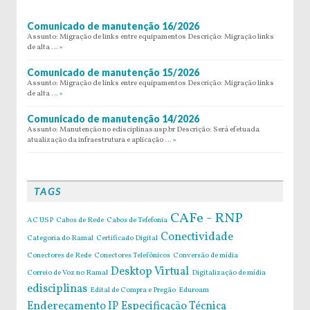
Comunicado de manutenção 16/2026
Assunto: Migração de links entre equipamentos Descrição: Migração links
de alta …
»
Comunicado de manutenção 15/2026
Assunto: Migração de links entre equipamentos Descrição: Migração links
de alta …
»
Comunicado de manutenção 14/2026
Assunto: Manutenção no edisciplinas.usp.br Descrição: Será efetuada
atualização da infraestrutura e aplicação …
»
TAGS
CAFe - RNP
AC USP
Cabos de Rede
Cabos de Tefefonia
Conectividade
Categoria do Ramal
Certificado Digital
Conectores de Rede
Conectores Telefônicos
Conversão de mídia
Desktop Virtual
Correio de Voz no Ramal
Digitalização de mídia
edisciplinas
Edital de Compra e Pregão
Eduroam
Endereçamento IP
Especificação Técnica