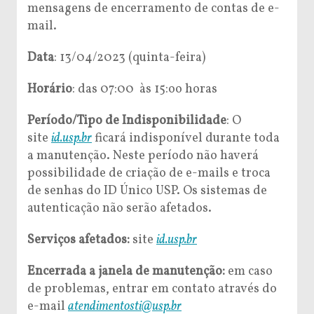
mensagens de encerramento de contas de e-
mail.
Data
: 13/04/2023 (quinta-feira)
Horário
: das 07:00 às 15:oo horas
Período/Tipo de Indisponibilidade
: O
site
id.usp.br
ficará indisponível durante toda
a manutenção. Neste período não haverá
possibilidade de criação de e-mails e troca
de senhas do ID Único USP. Os sistemas de
autenticação não serão afetados.
Serviços afetados:
site
id.usp.br
Encerrada a janela de manutenção:
em caso
de problemas, entrar em contato através do
e-mail
atendimentosti@usp.br