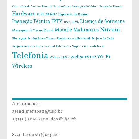
Gravador de Voz no Ramal
Gravação de Locução de Vídeo
Grupo do Ramal
Hardware
ICPEDU RNP
Impressão de Banner
Inspeção Técnica
IPTV
Licença de Software
IPv4
IPv6
Nuvem
Moodle
Multimeios
Mensagem de Voz no Ramal
Plotagem
Produção de Vídeos
Projeto de Audiovisual
Projeto de Rede
Projeto de Rede Local
Ramal Telefônico
Suporte em Rede local
Telefonia
webservice
Wi-Fi
Webmail USP
Wireless
Atendimento:
atendimentosti@usp.br
+55 (11) 3091 6400, das 8h às 17h
Secretaria: sti@usp.br