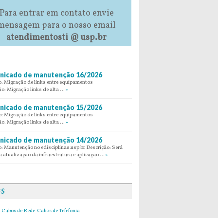
Para entrar em contato envie
mensagem para o nosso email
atendimentosti @ usp.br
icado de manutenção 16/2026
: Migração de links entre equipamentos
ão: Migração links de alta …
»
icado de manutenção 15/2026
: Migração de links entre equipamentos
ão: Migração links de alta …
»
icado de manutenção 14/2026
: Manutenção no edisciplinas.usp.br Descrição: Será
 atualização da infraestrutura e aplicação …
»
GS
Cabos de Rede
Cabos de Tefefonia