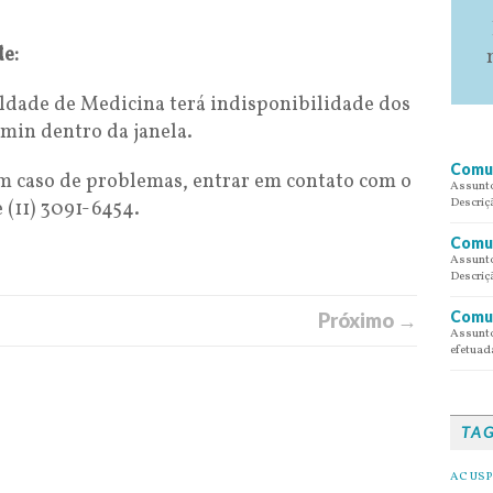
de:
ldade de Medicina terá indisponibilidade dos
5min dentro da janela.
Comun
em caso de problemas, entrar em contato com o
Assunto
Descriç
 (11) 3091-6454.
Comun
Assunto
Descriç
Comun
Próximo →
Assunto
efetuada
TA
AC USP