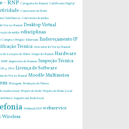
e - RNP
Categoria do Ramal
Certificado Digital
ctividade
Conectores de Rede
res Telefônicos
Conversão de mídia
Desktop Virtual
 de Voz no Ramal
edisciplinas
zação de mídia
Endereçamento IP
de Compra e Pregão
Eduroam
ificação Técnica
Gravador de Voz no Ramal
Hardware
o de Locução de Vídeo
Grupo do Ramal
Inspeção Técnica
 RNP
Impressão de Banner
Licença de Software
IPv4
IPv6
Moodle
Multimeios
m de Voz no Ramal
em
Plotagem
Produção de Vídeos
de Audiovisual
Projeto de Rede
Projeto de Rede Local
elefônico
Suporte em Rede local
efonia
webservice
Webmail USP
i
Wireless