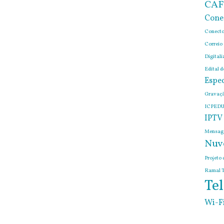
CAF
Cone
Conecto
Correio
Digitali
Edital 
Espec
Gravaçã
ICPEDU
IPTV
Mensage
Nuv
Projeto 
Ramal T
Tel
Wi-F