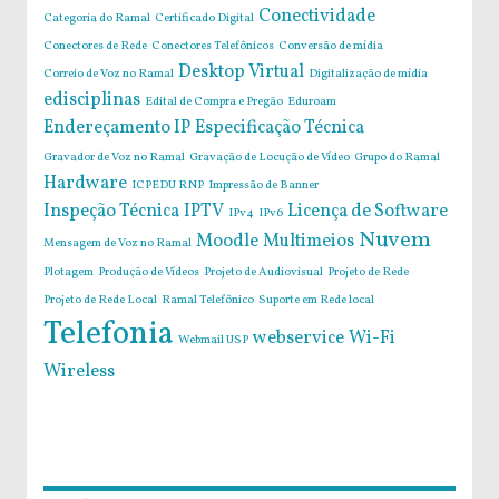
Conectividade
Categoria do Ramal
Certificado Digital
Conectores de Rede
Conectores Telefônicos
Conversão de mídia
Desktop Virtual
Correio de Voz no Ramal
Digitalização de mídia
edisciplinas
Edital de Compra e Pregão
Eduroam
Endereçamento IP
Especificação Técnica
Gravador de Voz no Ramal
Gravação de Locução de Vídeo
Grupo do Ramal
Hardware
ICPEDU RNP
Impressão de Banner
Inspeção Técnica
IPTV
Licença de Software
IPv4
IPv6
Nuvem
Moodle
Multimeios
Mensagem de Voz no Ramal
Plotagem
Produção de Vídeos
Projeto de Audiovisual
Projeto de Rede
Projeto de Rede Local
Ramal Telefônico
Suporte em Rede local
Telefonia
webservice
Wi-Fi
Webmail USP
Wireless