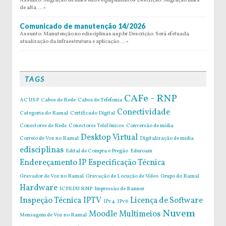
Assunto: Migração de links entre equipamentos Descrição: Migração links
de alta …
»
Comunicado de manutenção 14/2026
Assunto: Manutenção no edisciplinas.usp.br Descrição: Será efetuada
atualização da infraestrutura e aplicação …
»
TAGS
CAFe - RNP
AC USP
Cabos de Rede
Cabos de Tefefonia
Conectividade
Categoria do Ramal
Certificado Digital
Conectores de Rede
Conectores Telefônicos
Conversão de mídia
Desktop Virtual
Correio de Voz no Ramal
Digitalização de mídia
edisciplinas
Edital de Compra e Pregão
Eduroam
Endereçamento IP
Especificação Técnica
Gravador de Voz no Ramal
Gravação de Locução de Vídeo
Grupo do Ramal
Hardware
ICPEDU RNP
Impressão de Banner
Inspeção Técnica
IPTV
Licença de Software
IPv4
IPv6
Nuvem
Moodle
Multimeios
Mensagem de Voz no Ramal