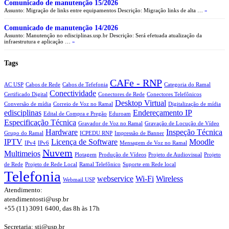
Comunicado de manutenção 15/2026
Assunto: Migração de links entre equipamentos Descrição: Migração links de alta …
»
Comunicado de manutenção 14/2026
Assunto: Manutenção no edisciplinas.usp.br Descrição: Será efetuada atualização da
infraestrutura e aplicação …
»
Tags
CAFe - RNP
AC USP
Cabos de Rede
Cabos de Tefefonia
Categoria do Ramal
Conectividade
Certificado Digital
Conectores de Rede
Conectores Telefônicos
Desktop Virtual
Conversão de mídia
Correio de Voz no Ramal
Digitalização de mídia
edisciplinas
Endereçamento IP
Edital de Compra e Pregão
Eduroam
Especificação Técnica
Gravador de Voz no Ramal
Gravação de Locução de Vídeo
Hardware
Inspeção Técnica
Grupo do Ramal
ICPEDU RNP
Impressão de Banner
IPTV
Licença de Software
Moodle
IPv4
IPv6
Mensagem de Voz no Ramal
Nuvem
Multimeios
Plotagem
Produção de Vídeos
Projeto de Audiovisual
Projeto
de Rede
Projeto de Rede Local
Ramal Telefônico
Suporte em Rede local
Telefonia
webservice
Wi-Fi
Wireless
Webmail USP
Atendimento:
atendimentosti@usp.br
+55 (11) 3091 6400, das 8h às 17h
Secretaria: sti@usp.br