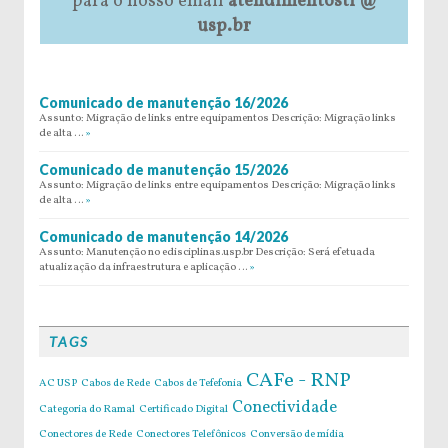
para o nosso email
atendimentosti @
usp.br
Comunicado de manutenção 16/2026
Assunto: Migração de links entre equipamentos Descrição: Migração links
de alta …
»
Comunicado de manutenção 15/2026
Assunto: Migração de links entre equipamentos Descrição: Migração links
de alta …
»
Comunicado de manutenção 14/2026
Assunto: Manutenção no edisciplinas.usp.br Descrição: Será efetuada
atualização da infraestrutura e aplicação …
»
TAGS
CAFe - RNP
AC USP
Cabos de Rede
Cabos de Tefefonia
Conectividade
Categoria do Ramal
Certificado Digital
Conectores de Rede
Conectores Telefônicos
Conversão de mídia