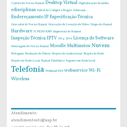
Desktop Virtual
Correio de Voz no Ramal
Digitalização de mídia
edisciplinas
Edital de Compra e Pregão
Eduroam
Endereçamento IP
Especificação Técnica
Gravador de Voz no Ramal
Gravação de Locução de Vídeo
Grupo do Ramal
Hardware
ICPEDU RNP
Impressão de Banner
Inspeção Técnica
IPTV
Licença de Software
IPv4
IPv6
Nuvem
Moodle
Multimeios
Mensagem de Voz no Ramal
Plotagem
Produção de Vídeos
Projeto de Audiovisual
Projeto de Rede
Projeto de Rede Local
Ramal Telefônico
Suporte em Rede local
Telefonia
webservice
Wi-Fi
Webmail USP
Wireless
Atendimento:
atendimentosti@usp.br