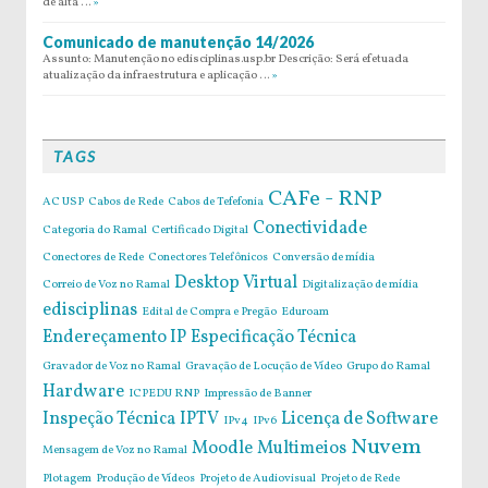
de alta …
»
Comunicado de manutenção 14/2026
Assunto: Manutenção no edisciplinas.usp.br Descrição: Será efetuada
atualização da infraestrutura e aplicação …
»
TAGS
CAFe - RNP
AC USP
Cabos de Rede
Cabos de Tefefonia
Conectividade
Categoria do Ramal
Certificado Digital
Conectores de Rede
Conectores Telefônicos
Conversão de mídia
Desktop Virtual
Correio de Voz no Ramal
Digitalização de mídia
edisciplinas
Edital de Compra e Pregão
Eduroam
Endereçamento IP
Especificação Técnica
Gravador de Voz no Ramal
Gravação de Locução de Vídeo
Grupo do Ramal
Hardware
ICPEDU RNP
Impressão de Banner
Inspeção Técnica
IPTV
Licença de Software
IPv4
IPv6
Nuvem
Moodle
Multimeios
Mensagem de Voz no Ramal
Plotagem
Produção de Vídeos
Projeto de Audiovisual
Projeto de Rede