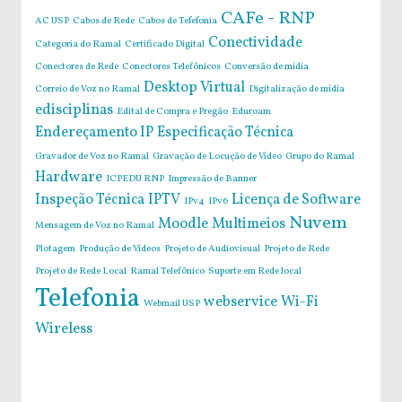
CAFe - RNP
AC USP
Cabos de Rede
Cabos de Tefefonia
Conectividade
Categoria do Ramal
Certificado Digital
Conectores de Rede
Conectores Telefônicos
Conversão de mídia
Desktop Virtual
Correio de Voz no Ramal
Digitalização de mídia
edisciplinas
Edital de Compra e Pregão
Eduroam
Endereçamento IP
Especificação Técnica
Gravador de Voz no Ramal
Gravação de Locução de Vídeo
Grupo do Ramal
Hardware
ICPEDU RNP
Impressão de Banner
Inspeção Técnica
IPTV
Licença de Software
IPv4
IPv6
Nuvem
Moodle
Multimeios
Mensagem de Voz no Ramal
Plotagem
Produção de Vídeos
Projeto de Audiovisual
Projeto de Rede
Projeto de Rede Local
Ramal Telefônico
Suporte em Rede local
Telefonia
webservice
Wi-Fi
Webmail USP
Wireless