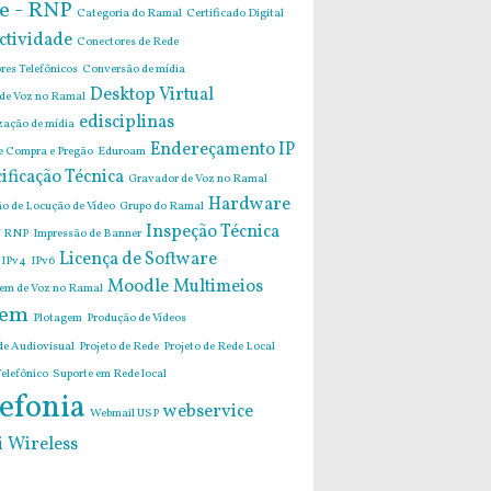
e - RNP
Categoria do Ramal
Certificado Digital
ctividade
Conectores de Rede
res Telefônicos
Conversão de mídia
Desktop Virtual
 de Voz no Ramal
edisciplinas
zação de mídia
Endereçamento IP
de Compra e Pregão
Eduroam
ificação Técnica
Gravador de Voz no Ramal
Hardware
o de Locução de Vídeo
Grupo do Ramal
Inspeção Técnica
 RNP
Impressão de Banner
Licença de Software
IPv4
IPv6
Moodle
Multimeios
m de Voz no Ramal
em
Plotagem
Produção de Vídeos
de Audiovisual
Projeto de Rede
Projeto de Rede Local
elefônico
Suporte em Rede local
efonia
webservice
Webmail USP
i
Wireless