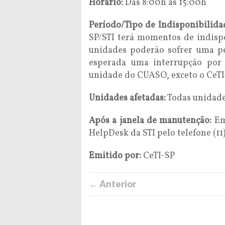
Horário:
Das 8:00h às 15:00h
Período/Tipo de Indisponibilida
SP/STI terá momentos de indispo
unidades poderão sofrer uma pe
esperada uma interrupção por
unidade do CUASO, exceto o CeTI
Unidades afetadas:
Todas unidad
Após a janela de manutenção:
Em
HelpDesk da STI pelo telefone (11
Emitido por:
CeTI-SP
← Anterior