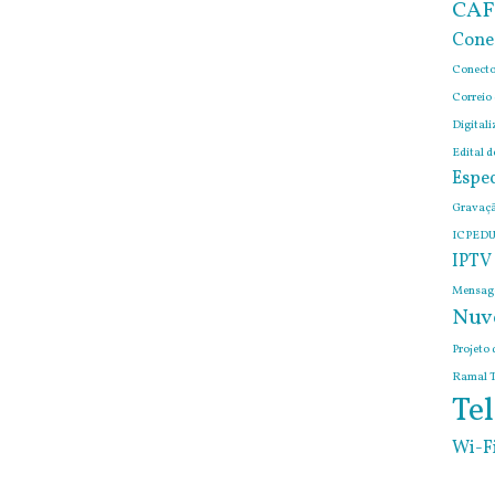
CAF
Cone
Conecto
Correio
Digitali
Edital 
Espec
Gravaçã
ICPEDU
IPTV
Mensage
Nuv
Projeto 
Ramal T
Tel
Wi-F