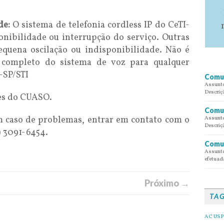
de:
O sistema de telefonia cordless IP do CeTI-
nibilidade ou interrupção do serviço. Outras
quena oscilação ou indisponibilidade. Não é
 completo do sistema de voz para qualquer
-SP/STI
Comun
Assunto
Descriç
es do CUASO.
Comun
 caso de problemas, entrar em contato com o
Assunto
Descriç
) 3091-6454.
Comun
Assunto
efetuada
Próximo →
TA
AC USP