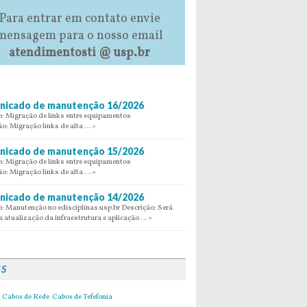
Para entrar em contato envie
mensagem para o nosso email
atendimentosti @ usp.br
icado de manutenção 16/2026
: Migração de links entre equipamentos
ão: Migração links de alta …
»
icado de manutenção 15/2026
: Migração de links entre equipamentos
ão: Migração links de alta …
»
icado de manutenção 14/2026
: Manutenção no edisciplinas.usp.br Descrição: Será
 atualização da infraestrutura e aplicação …
»
GS
Cabos de Rede
Cabos de Tefefonia