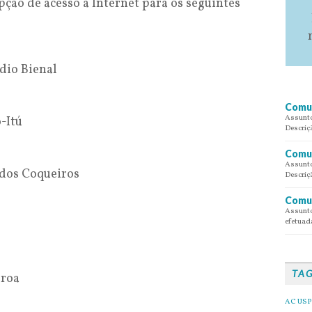
ção de acesso a Internet para os seguintes
dio Bienal
Comun
Assunto
-Itú
Descriç
Comun
Assunto
dos Coqueiros
Descriç
Comun
Assunto
efetuada
TA
Broa
AC USP