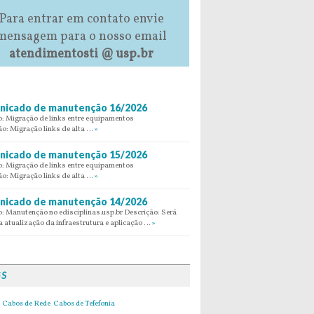
Para entrar em contato envie
mensagem para o nosso email
atendimentosti @ usp.br
icado de manutenção 16/2026
: Migração de links entre equipamentos
ão: Migração links de alta …
»
icado de manutenção 15/2026
: Migração de links entre equipamentos
ão: Migração links de alta …
»
icado de manutenção 14/2026
: Manutenção no edisciplinas.usp.br Descrição: Será
 atualização da infraestrutura e aplicação …
»
GS
Cabos de Rede
Cabos de Tefefonia