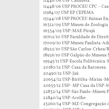
11446/06 USP Cananéia
11448/06 USP PROCEU CPC – Cas
11984/07 USP EP CEPEMA
15144/08 USP PROCEU Ruinas En
16312/09 USP Museu de Zoologia
16534/09 USP-MAE Pirajú
16702/10 USP Faculdade de Direit
17009/10 USP Museu Paulista-Ad
18922/10 USP São Carlos-Crhea/B
18926/10 USP Galpão do Museus
19945/11 USP-Escola Polítécnica-
20180/12 USP-Casa da Baronesa
20490/12 USP-Jaú
20654/12 USP-Biritiba-Mirim-Mu
20655/12 USP- MP Casa da USP-
22832/14 USP-São Paulo-Museu P
22840/14 USP-Acolhe
23260/14 USP-MZ-Congregação d