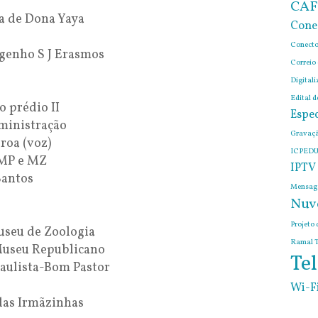
CAF
a de Dona Yaya
Cone
Conecto
genho S J Erasmos
Correio
Digitali
Edital 
o prédio II
Espec
ministração
Gravaçã
roa (voz)
ICPEDU
 MP e MZ
IPTV
Santos
Mensage
Nuv
Projeto 
seu de Zoologia
Ramal T
Museu Republicano
Tel
aulista-Bom Pastor
Wi-F
as Irmãzinhas