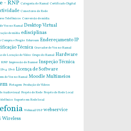
e - RNP
Categoria do Ramal
Certificado Digital
ctividade
Conectores de Rede
res Telefônicos
Conversão de mídia
Desktop Virtual
 de Voz no Ramal
edisciplinas
zação de mídia
Endereçamento IP
de Compra e Pregão
Eduroam
ificação Técnica
Gravador de Voz no Ramal
Hardware
o de Locução de Vídeo
Grupo do Ramal
Inspeção Técnica
 RNP
Impressão de Banner
Licença de Software
IPv4
IPv6
Moodle
Multimeios
m de Voz no Ramal
em
Plotagem
Produção de Vídeos
de Audiovisual
Projeto de Rede
Projeto de Rede Local
elefônico
Suporte em Rede local
efonia
webservice
Webmail USP
i
Wireless