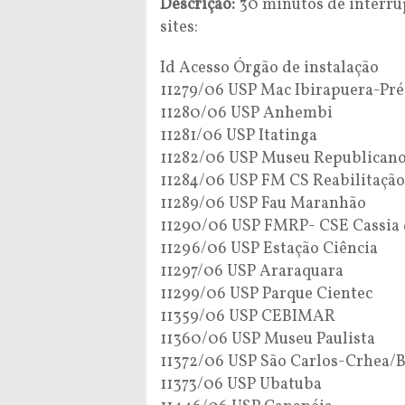
Descrição:
30 minutos de interrup
sites:
Id Acesso Órgão de instalação
11279/06 USP Mac Ibirapuera-Pré
11280/06 USP Anhembi
11281/06 USP Itatinga
11282/06 USP Museu Republicano
11284/06 USP FM CS Reabilitação
11289/06 USP Fau Maranhão
11290/06 USP FMRP- CSE Cassia 
11296/06 USP Estação Ciência
11297/06 USP Araraquara
11299/06 USP Parque Cientec
11359/06 USP CEBIMAR
11360/06 USP Museu Paulista
11372/06 USP São Carlos-Crhea/
11373/06 USP Ubatuba