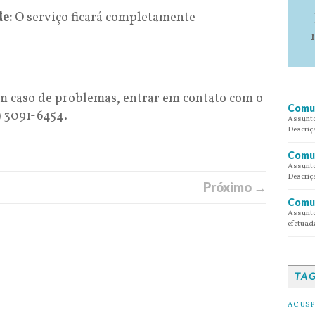
de:
O serviço ficará completamente
em caso de problemas, entrar em contato com o
Comun
) 3091-6454.
Assunto
Descriç
Comun
Assunto
Descriç
Próximo →
Comun
Assunto
efetuada
TA
AC USP