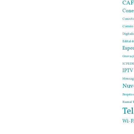
CAF
Cone
Conecto
Correio
Digitali
Edital 
Espec
Gravaçã
ICPEDU
IPTV
Mensage
Nuv
Projeto 
Ramal T
Tel
Wi-F