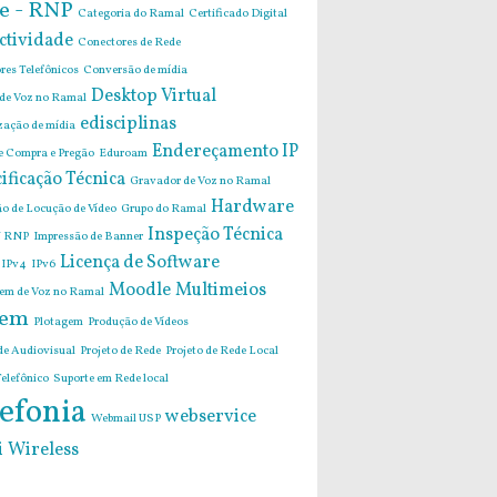
e - RNP
Categoria do Ramal
Certificado Digital
ctividade
Conectores de Rede
res Telefônicos
Conversão de mídia
Desktop Virtual
 de Voz no Ramal
edisciplinas
zação de mídia
Endereçamento IP
de Compra e Pregão
Eduroam
ificação Técnica
Gravador de Voz no Ramal
Hardware
o de Locução de Vídeo
Grupo do Ramal
Inspeção Técnica
 RNP
Impressão de Banner
Licença de Software
IPv4
IPv6
Moodle
Multimeios
m de Voz no Ramal
em
Plotagem
Produção de Vídeos
de Audiovisual
Projeto de Rede
Projeto de Rede Local
elefônico
Suporte em Rede local
efonia
webservice
Webmail USP
i
Wireless