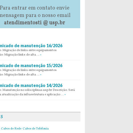
Para entrar em contato envie
mensagem para o nosso email
atendimentosti @ usp.br
icado de manutenção 16/2026
: Migração de links entre equipamentos
ão: Migração links de alta …
»
icado de manutenção 15/2026
: Migração de links entre equipamentos
ão: Migração links de alta …
»
icado de manutenção 14/2026
: Manutenção no edisciplinas.usp.br Descrição: Será
 atualização da infraestrutura e aplicação …
»
GS
Cabos de Rede
Cabos de Tefefonia