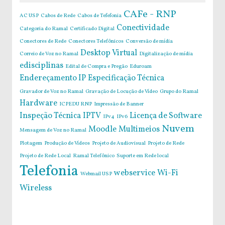
CAFe - RNP
AC USP
Cabos de Rede
Cabos de Tefefonia
Conectividade
Categoria do Ramal
Certificado Digital
Conectores de Rede
Conectores Telefônicos
Conversão de mídia
Desktop Virtual
Correio de Voz no Ramal
Digitalização de mídia
edisciplinas
Edital de Compra e Pregão
Eduroam
Endereçamento IP
Especificação Técnica
Gravador de Voz no Ramal
Gravação de Locução de Vídeo
Grupo do Ramal
Hardware
ICPEDU RNP
Impressão de Banner
Inspeção Técnica
IPTV
Licença de Software
IPv4
IPv6
Nuvem
Moodle
Multimeios
Mensagem de Voz no Ramal
Plotagem
Produção de Vídeos
Projeto de Audiovisual
Projeto de Rede
Projeto de Rede Local
Ramal Telefônico
Suporte em Rede local
Telefonia
webservice
Wi-Fi
Webmail USP
Wireless