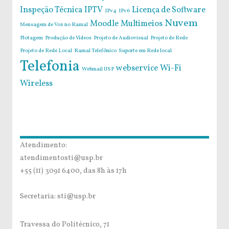
Inspeção Técnica
IPTV
Licença de Software
IPv4
IPv6
Nuvem
Moodle
Multimeios
Mensagem de Voz no Ramal
Plotagem
Produção de Vídeos
Projeto de Audiovisual
Projeto de Rede
Projeto de Rede Local
Ramal Telefônico
Suporte em Rede local
Telefonia
webservice
Wi-Fi
Webmail USP
Wireless
Atendimento:
atendimentosti@usp.br
+55 (11) 3091 6400, das 8h às 17h
Secretaria: sti@usp.br
Travessa do Politécnico, 71