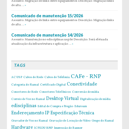
Assunto: Migração de links entre equipamentos Descrição: Migração links
de alta …
»
Comunicado de manutenção 15/2026
Assunto: Migração de links entre equipamentos Descrição: Migração links
de alta …
»
Comunicado de manutenção 14/2026
Assunto: Manutenção no edisciplinas.usp.br Descrição: Será efetuada
atualização da infraestrutura e aplicação …
»
TAGS
CAFe - RNP
AC USP
Cabos de Rede
Cabos de Tefefonia
Conectividade
Categoria do Ramal
Certificado Digital
Conectores de Rede
Conectores Telefônicos
Conversão de mídia
Desktop Virtual
Correio de Voz no Ramal
Digitalização de mídia
edisciplinas
Edital de Compra e Pregão
Eduroam
Endereçamento IP
Especificação Técnica
Gravador de Voz no Ramal
Gravação de Locução de Vídeo
Grupo do Ramal
Hardware
ICPEDU RNP
Impressão de Banner