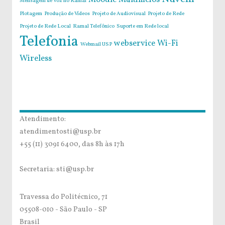
Moodle
Multimeios
Mensagem de Voz no Ramal
Plotagem
Produção de Vídeos
Projeto de Audiovisual
Projeto de Rede
Projeto de Rede Local
Ramal Telefônico
Suporte em Rede local
Telefonia
webservice
Wi-Fi
Webmail USP
Wireless
Atendimento:
atendimentosti@usp.br
+55 (11) 3091 6400, das 8h às 17h
Secretaria: sti@usp.br
Travessa do Politécnico, 71
05508-010 - São Paulo - SP
Brasil