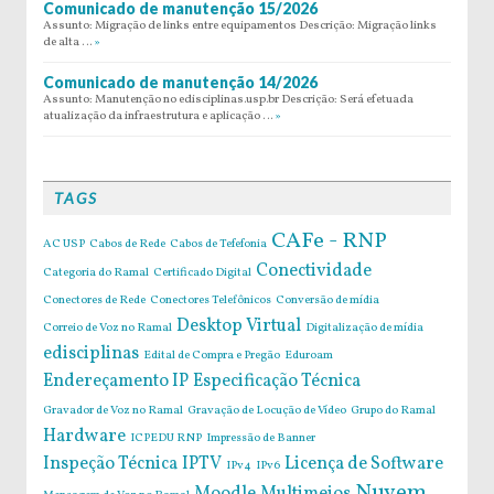
Comunicado de manutenção 15/2026
Assunto: Migração de links entre equipamentos Descrição: Migração links
de alta …
»
Comunicado de manutenção 14/2026
Assunto: Manutenção no edisciplinas.usp.br Descrição: Será efetuada
atualização da infraestrutura e aplicação …
»
TAGS
CAFe - RNP
AC USP
Cabos de Rede
Cabos de Tefefonia
Conectividade
Categoria do Ramal
Certificado Digital
Conectores de Rede
Conectores Telefônicos
Conversão de mídia
Desktop Virtual
Correio de Voz no Ramal
Digitalização de mídia
edisciplinas
Edital de Compra e Pregão
Eduroam
Endereçamento IP
Especificação Técnica
Gravador de Voz no Ramal
Gravação de Locução de Vídeo
Grupo do Ramal
Hardware
ICPEDU RNP
Impressão de Banner
Inspeção Técnica
IPTV
Licença de Software
IPv4
IPv6
Nuvem