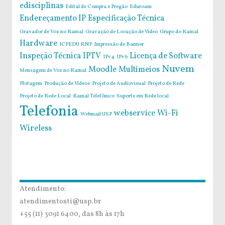
edisciplinas
Edital de Compra e Pregão
Eduroam
Endereçamento IP
Especificação Técnica
Gravador de Voz no Ramal
Gravação de Locução de Vídeo
Grupo do Ramal
Hardware
ICPEDU RNP
Impressão de Banner
Inspeção Técnica
IPTV
Licença de Software
IPv4
IPv6
Nuvem
Moodle
Multimeios
Mensagem de Voz no Ramal
Plotagem
Produção de Vídeos
Projeto de Audiovisual
Projeto de Rede
Projeto de Rede Local
Ramal Telefônico
Suporte em Rede local
Telefonia
webservice
Wi-Fi
Webmail USP
Wireless
Atendimento:
atendimentosti@usp.br
+55 (11) 3091 6400, das 8h às 17h