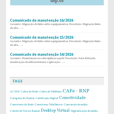
usp.br
Comunicado de manutenção 16/2026
Assunto: Migração de links entre equipamentos Descrição: Migração links
de alta …
»
Comunicado de manutenção 15/2026
Assunto: Migração de links entre equipamentos Descrição: Migração links
de alta …
»
Comunicado de manutenção 14/2026
Assunto: Manutenção no edisciplinas.usp.br Descrição: Será efetuada
atualização da infraestrutura e aplicação …
»
TAGS
CAFe - RNP
AC USP
Cabos de Rede
Cabos de Tefefonia
Conectividade
Categoria do Ramal
Certificado Digital
Conectores de Rede
Conectores Telefônicos
Conversão de mídia
Desktop Virtual
Correio de Voz no Ramal
Digitalização de mídia