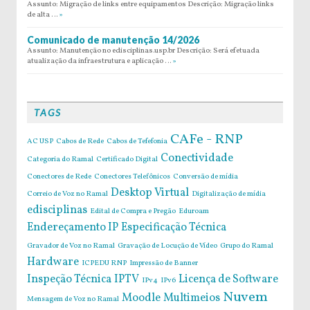
Assunto: Migração de links entre equipamentos Descrição: Migração links
de alta …
»
Comunicado de manutenção 14/2026
Assunto: Manutenção no edisciplinas.usp.br Descrição: Será efetuada
atualização da infraestrutura e aplicação …
»
TAGS
CAFe - RNP
AC USP
Cabos de Rede
Cabos de Tefefonia
Conectividade
Categoria do Ramal
Certificado Digital
Conectores de Rede
Conectores Telefônicos
Conversão de mídia
Desktop Virtual
Correio de Voz no Ramal
Digitalização de mídia
edisciplinas
Edital de Compra e Pregão
Eduroam
Endereçamento IP
Especificação Técnica
Gravador de Voz no Ramal
Gravação de Locução de Vídeo
Grupo do Ramal
Hardware
ICPEDU RNP
Impressão de Banner
Inspeção Técnica
IPTV
Licença de Software
IPv4
IPv6
Nuvem
Moodle
Multimeios
Mensagem de Voz no Ramal