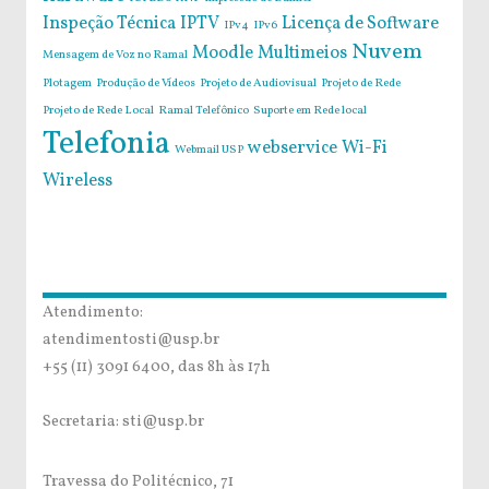
Inspeção Técnica
IPTV
Licença de Software
IPv4
IPv6
Nuvem
Moodle
Multimeios
Mensagem de Voz no Ramal
Plotagem
Produção de Vídeos
Projeto de Audiovisual
Projeto de Rede
Projeto de Rede Local
Ramal Telefônico
Suporte em Rede local
Telefonia
webservice
Wi-Fi
Webmail USP
Wireless
Atendimento:
atendimentosti@usp.br
+55 (11) 3091 6400, das 8h às 17h
Secretaria: sti@usp.br
Travessa do Politécnico, 71