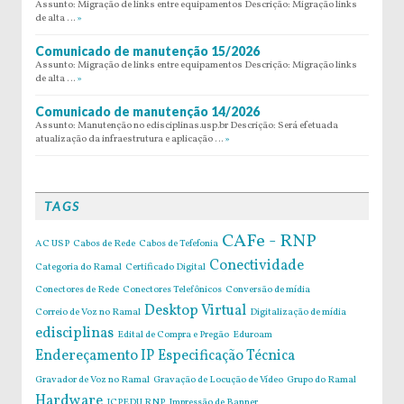
Assunto: Migração de links entre equipamentos Descrição: Migração links
de alta …
»
Comunicado de manutenção 15/2026
Assunto: Migração de links entre equipamentos Descrição: Migração links
de alta …
»
Comunicado de manutenção 14/2026
Assunto: Manutenção no edisciplinas.usp.br Descrição: Será efetuada
atualização da infraestrutura e aplicação …
»
TAGS
CAFe - RNP
AC USP
Cabos de Rede
Cabos de Tefefonia
Conectividade
Categoria do Ramal
Certificado Digital
Conectores de Rede
Conectores Telefônicos
Conversão de mídia
Desktop Virtual
Correio de Voz no Ramal
Digitalização de mídia
edisciplinas
Edital de Compra e Pregão
Eduroam
Endereçamento IP
Especificação Técnica
Gravador de Voz no Ramal
Gravação de Locução de Vídeo
Grupo do Ramal
Hardware
ICPEDU RNP
Impressão de Banner