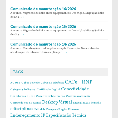
Comunicado de manutenção 16/2026
Assunto: Migração de links entre equipamentos Descrição: Migração links
de alta …
»
Comunicado de manutenção 15/2026
Assunto: Migração de links entre equipamentos Descrição: Migração links
de alta …
»
Comunicado de manutenção 14/2026
Assunto: Manutenção no edisciplinas.usp.br Descrição: Será efetuada
atualização da infraestrutura e aplicação …
»
TAGS
CAFe - RNP
AC USP
Cabos de Rede
Cabos de Tefefonia
Conectividade
Categoria do Ramal
Certificado Digital
Conectores de Rede
Conectores Telefônicos
Conversão de mídia
Desktop Virtual
Correio de Voz no Ramal
Digitalização de mídia
edisciplinas
Edital de Compra e Pregão
Eduroam
Endereçamento IP
Especificação Técnica