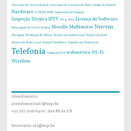
Gravador de Voz no Ramal
Gravação de Locução de Vídeo
Grupo do Ramal
Hardware
ICPEDU RNP
Impressão de Banner
Inspeção Técnica
IPTV
Licença de Software
IPv4
IPv6
Nuvem
Moodle
Multimeios
Mensagem de Voz no Ramal
Plotagem
Produção de Vídeos
Projeto de Audiovisual
Projeto de Rede
Projeto de Rede Local
Ramal Telefônico
Suporte em Rede local
Telefonia
webservice
Wi-Fi
Webmail USP
Wireless
Atendimento:
atendimentosti@usp.br
+55 (11) 3091 6400, das 8h às 17h
Secretaria: sti@usp.br