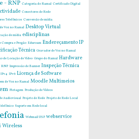
e - RNP
Categoria do Ramal
Certificado Digital
ctividade
Conectores de Rede
res Telefônicos
Conversão de mídia
Desktop Virtual
 de Voz no Ramal
edisciplinas
zação de mídia
Endereçamento IP
de Compra e Pregão
Eduroam
ificação Técnica
Gravador de Voz no Ramal
Hardware
o de Locução de Vídeo
Grupo do Ramal
Inspeção Técnica
 RNP
Impressão de Banner
Licença de Software
IPv4
IPv6
Moodle
Multimeios
m de Voz no Ramal
em
Plotagem
Produção de Vídeos
de Audiovisual
Projeto de Rede
Projeto de Rede Local
elefônico
Suporte em Rede local
efonia
webservice
Webmail USP
i
Wireless