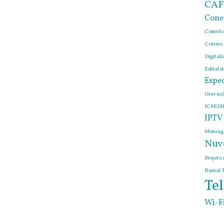
CAF
Cone
Conecto
Correio
Digitali
Edital 
Espec
Gravaçã
ICPEDU
IPTV
Mensage
Nuv
Projeto 
Ramal T
Tel
Wi-F