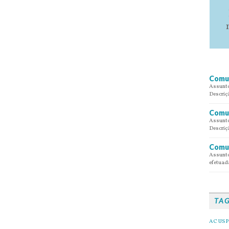
Comun
Assunto
Descriç
Comun
Assunto
Descriç
Comun
Assunto
efetuada
TA
AC USP