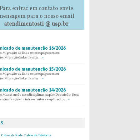
Para entrar em contato envie
mensagem para o nosso email
atendimentosti @ usp.br
icado de manutenção 16/2026
: Migração de links entre equipamentos
ão: Migração links de alta …
»
icado de manutenção 15/2026
: Migração de links entre equipamentos
ão: Migração links de alta …
»
icado de manutenção 14/2026
: Manutenção no edisciplinas.usp.br Descrição: Será
 atualização da infraestrutura e aplicação …
»
GS
Cabos de Rede
Cabos de Tefefonia