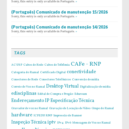
Sorry, this entry is only available in Português.
»
(Português) Comunicado de manutenção 15/2026
Sorry, this entry is only available in Português.
»
(Português) Comunicado de manutenção 14/2026
Sorry, this entry is only available in Português.
»
TAGS
CAFe - RNP
AC USP
Cabos de Rede
Cabos de Tefefonia
conectividade
Categoria do Ramal
Certificado Digital
Conectores de Rede
Conectores Telefônicos
Conversão de mídia
Desktop Virtual
Correio de Voz no Ramal
Digitalização de mídia
edisciplinas
Edital de Compra e Pregão
Eduroam
Endereçamento IP
Especificação Técnica
Gravador de voz no Ramal
Gravação de Locução de Vídeo
Grupo do Ramal
hardware
ICPEDU RNP
Impressão de Banner
Inspeção Técnica
iptv
IPv4
IPv6
Mensagem de Voz no Ramal