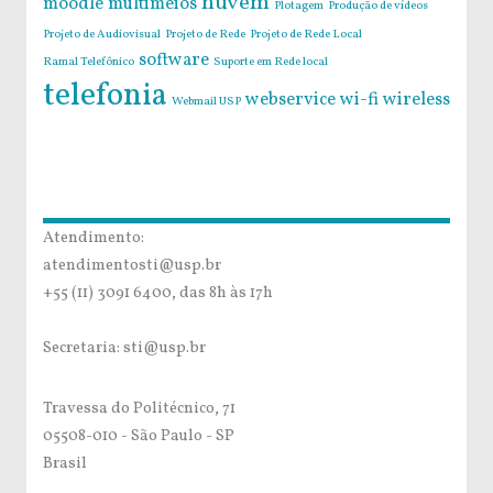
nuvem
moodle
multimeios
Plotagem
Produção de vídeos
Projeto de Audiovisual
Projeto de Rede
Projeto de Rede Local
software
Ramal Telefônico
Suporte em Rede local
telefonia
webservice
wi-fi
wireless
Webmail USP
Atendimento:
atendimentosti@usp.br
+55 (11) 3091 6400, das 8h às 17h
Secretaria: sti@usp.br
Travessa do Politécnico, 71
05508-010 - São Paulo - SP
Brasil