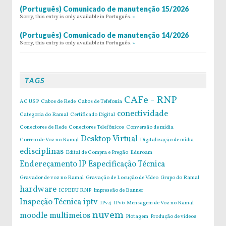
(Português) Comunicado de manutenção 15/2026
Sorry, this entry is only available in Português.
»
(Português) Comunicado de manutenção 14/2026
Sorry, this entry is only available in Português.
»
TAGS
CAFe - RNP
AC USP
Cabos de Rede
Cabos de Tefefonia
conectividade
Categoria do Ramal
Certificado Digital
Conectores de Rede
Conectores Telefônicos
Conversão de mídia
Desktop Virtual
Correio de Voz no Ramal
Digitalização de mídia
edisciplinas
Edital de Compra e Pregão
Eduroam
Endereçamento IP
Especificação Técnica
Gravador de voz no Ramal
Gravação de Locução de Vídeo
Grupo do Ramal
hardware
ICPEDU RNP
Impressão de Banner
Inspeção Técnica
iptv
IPv4
IPv6
Mensagem de Voz no Ramal
nuvem
moodle
multimeios
Plotagem
Produção de vídeos