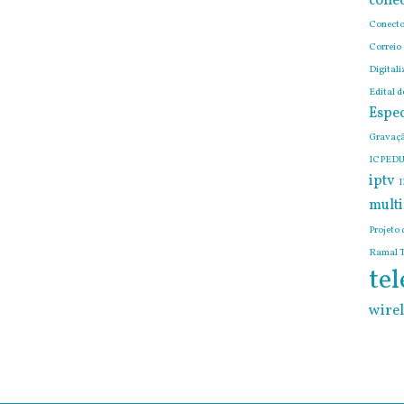
conec
Conecto
Correio
Digitali
Edital 
Espec
Gravaçã
ICPEDU
iptv
I
mult
Projeto 
Ramal T
tel
wirel