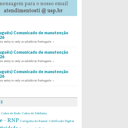
mensagem para o nosso email
atendimentosti @ usp.br
uguês) Comunicado de manutenção
26
his entry is only available in Português.
»
uguês) Comunicado de manutenção
26
his entry is only available in Português.
»
uguês) Comunicado de manutenção
26
his entry is only available in Português.
»
GS
Cabos de Rede
Cabos de Tefefonia
e - RNP
Categoria do Ramal
Certificado Digital