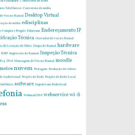
tividade
Conectores de Rede
res Telefônicos
Conversão de mídia
Desktop Virtual
 de Voz no Ramal
edisciplinas
zação de mídia
Endereçamento IP
de Compra e Pregão
Eduroam
ificação Técnica
Gravador de voz no Ramal
hardware
o de Locução de Vídeo
Grupo do Ramal
Inspeção Técnica
 RNP
Impressão de Banner
moodle
Pv4
IPv6
Mensagem de Voz no Ramal
nuvem
imeios
Plotagem
Produção de vídeos
de Audiovisual
Projeto de Rede
Projeto de Rede Local
software
elefônico
Suporte em Rede local
efonia
webservice
wi-fi
Webmail USP
ess