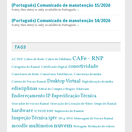
(Português) Comunicado de manutenção 15/2026
Sorry, this entry is only available in Português.
»
(Português) Comunicado de manutenção 14/2026
Sorry, this entry is only available in Português.
»
TAGS
CAFe - RNP
AC USP
Cabos de Rede
Cabos de Tefefonia
conectividade
Categoria do Ramal
Certificado Digital
Conectores de Rede
Conectores Telefônicos
Conversão de mídia
Desktop Virtual
Correio de Voz no Ramal
Digitalização de mídia
edisciplinas
Edital de Compra e Pregão
Eduroam
Endereçamento IP
Especificação Técnica
Gravador de voz no Ramal
Gravação de Locução de Vídeo
Grupo do Ramal
hardware
ICPEDU RNP
Impressão de Banner
Inspeção Técnica
iptv
IPv4
IPv6
Mensagem de Voz no Ramal
nuvem
moodle
multimeios
Plotagem
Produção de vídeos