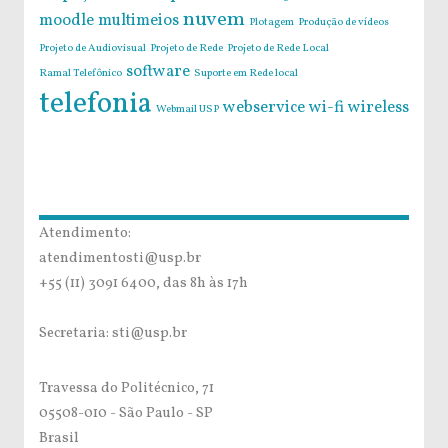
nuvem
moodle
multimeios
Plotagem
Produção de vídeos
Projeto de Audiovisual
Projeto de Rede
Projeto de Rede Local
software
Ramal Telefônico
Suporte em Rede local
telefonia
webservice
wi-fi
wireless
Webmail USP
Atendimento:
atendimentosti@usp.br
+55 (11) 3091 6400, das 8h às 17h
Secretaria: sti@usp.br
Travessa do Politécnico, 71
05508-010 - São Paulo - SP
Brasil