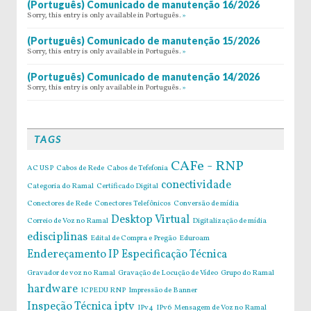
(Português) Comunicado de manutenção 16/2026
Sorry, this entry is only available in Português.
»
(Português) Comunicado de manutenção 15/2026
Sorry, this entry is only available in Português.
»
(Português) Comunicado de manutenção 14/2026
Sorry, this entry is only available in Português.
»
TAGS
CAFe - RNP
AC USP
Cabos de Rede
Cabos de Tefefonia
conectividade
Categoria do Ramal
Certificado Digital
Conectores de Rede
Conectores Telefônicos
Conversão de mídia
Desktop Virtual
Correio de Voz no Ramal
Digitalização de mídia
edisciplinas
Edital de Compra e Pregão
Eduroam
Endereçamento IP
Especificação Técnica
Gravador de voz no Ramal
Gravação de Locução de Vídeo
Grupo do Ramal
hardware
ICPEDU RNP
Impressão de Banner
Inspeção Técnica
iptv
IPv4
IPv6
Mensagem de Voz no Ramal