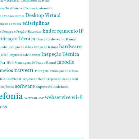
tividade
Conectores de Rede
res Telefônicos
Conversão de mídia
Desktop Virtual
 de Voz no Ramal
edisciplinas
zação de mídia
Endereçamento IP
de Compra e Pregão
Eduroam
ificação Técnica
Gravador de voz no Ramal
hardware
o de Locução de Vídeo
Grupo do Ramal
Inspeção Técnica
 RNP
Impressão de Banner
moodle
Pv4
IPv6
Mensagem de Voz no Ramal
nuvem
imeios
Plotagem
Produção de vídeos
de Audiovisual
Projeto de Rede
Projeto de Rede Local
software
elefônico
Suporte em Rede local
efonia
webservice
wi-fi
Webmail USP
ess