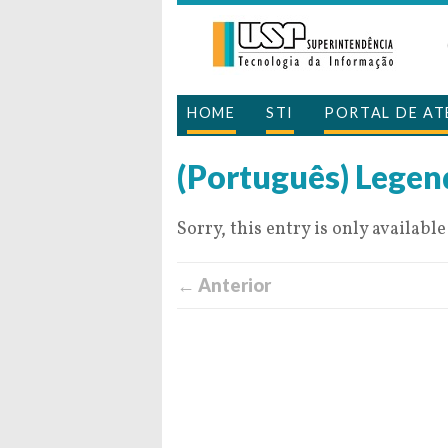
HOME
STI
PORTAL DE A
(Português) Lege
Sorry, this entry is only available
← Anterior