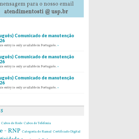
mensagem para o nosso email
atendimentosti @ usp.br
uguês) Comunicado de manutenção
26
his entry is only available in Português.
»
uguês) Comunicado de manutenção
26
his entry is only available in Português.
»
uguês) Comunicado de manutenção
26
his entry is only available in Português.
»
GS
Cabos de Rede
Cabos de Tefefonia
e - RNP
Categoria do Ramal
Certificado Digital