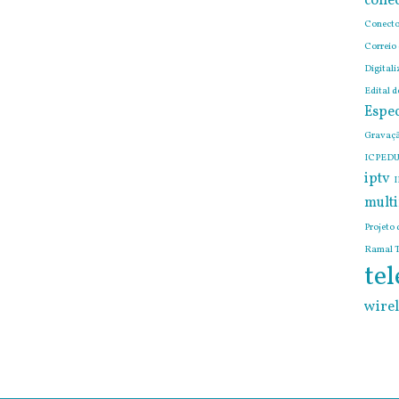
conec
Conecto
Correio
Digitali
Edital 
Espec
Gravaçã
ICPEDU
iptv
I
mult
Projeto 
Ramal T
tel
wirel