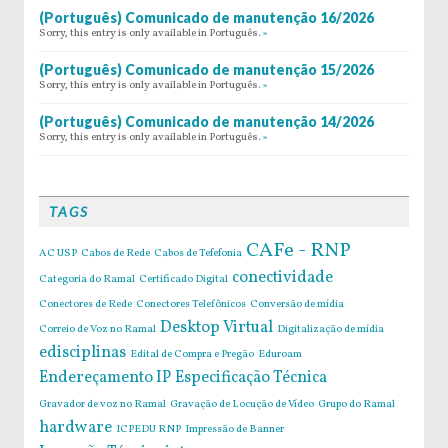
(Português) Comunicado de manutenção 16/2026
Sorry, this entry is only available in Português.
»
(Português) Comunicado de manutenção 15/2026
Sorry, this entry is only available in Português.
»
(Português) Comunicado de manutenção 14/2026
Sorry, this entry is only available in Português.
»
TAGS
CAFe - RNP
AC USP
Cabos de Rede
Cabos de Tefefonia
conectividade
Categoria do Ramal
Certificado Digital
Conectores de Rede
Conectores Telefônicos
Conversão de mídia
Desktop Virtual
Correio de Voz no Ramal
Digitalização de mídia
edisciplinas
Edital de Compra e Pregão
Eduroam
Endereçamento IP
Especificação Técnica
Gravador de voz no Ramal
Gravação de Locução de Vídeo
Grupo do Ramal
hardware
ICPEDU RNP
Impressão de Banner