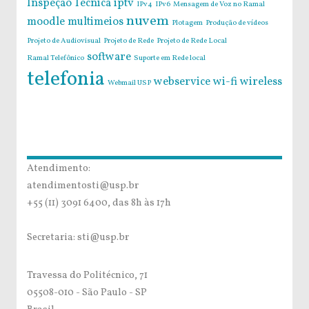
Inspeção Técnica
iptv
IPv4
IPv6
Mensagem de Voz no Ramal
nuvem
moodle
multimeios
Plotagem
Produção de vídeos
Projeto de Audiovisual
Projeto de Rede
Projeto de Rede Local
software
Ramal Telefônico
Suporte em Rede local
telefonia
webservice
wi-fi
wireless
Webmail USP
Atendimento:
atendimentosti@usp.br
+55 (11) 3091 6400, das 8h às 17h
Secretaria: sti@usp.br
Travessa do Politécnico, 71
05508-010 - São Paulo - SP