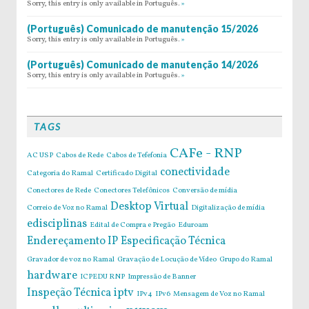
Sorry, this entry is only available in Português.
»
(Português) Comunicado de manutenção 15/2026
Sorry, this entry is only available in Português.
»
(Português) Comunicado de manutenção 14/2026
Sorry, this entry is only available in Português.
»
TAGS
CAFe - RNP
AC USP
Cabos de Rede
Cabos de Tefefonia
conectividade
Categoria do Ramal
Certificado Digital
Conectores de Rede
Conectores Telefônicos
Conversão de mídia
Desktop Virtual
Correio de Voz no Ramal
Digitalização de mídia
edisciplinas
Edital de Compra e Pregão
Eduroam
Endereçamento IP
Especificação Técnica
Gravador de voz no Ramal
Gravação de Locução de Vídeo
Grupo do Ramal
hardware
ICPEDU RNP
Impressão de Banner
Inspeção Técnica
iptv
IPv4
IPv6
Mensagem de Voz no Ramal