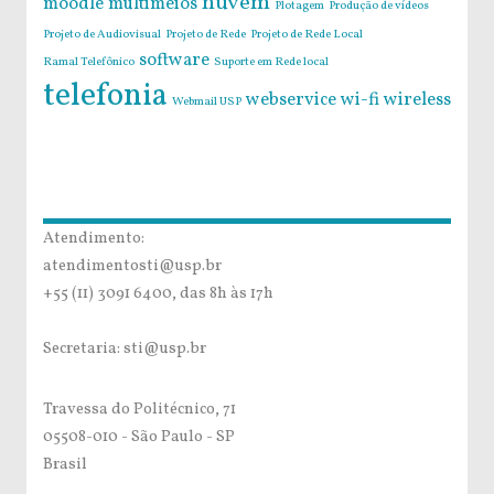
nuvem
moodle
multimeios
Plotagem
Produção de vídeos
Projeto de Audiovisual
Projeto de Rede
Projeto de Rede Local
software
Ramal Telefônico
Suporte em Rede local
telefonia
webservice
wi-fi
wireless
Webmail USP
Atendimento:
atendimentosti@usp.br
+55 (11) 3091 6400, das 8h às 17h
Secretaria: sti@usp.br
Travessa do Politécnico, 71
05508-010 - São Paulo - SP
Brasil