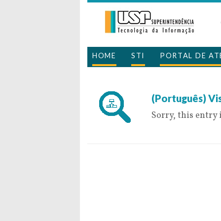
HOME
STI
PORTAL DE A
5 de September 
(Português) Vis
Sorry, this entry 