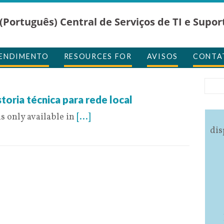
(Português) Central de Serviços de TI e Supor
TENDIMENTO
RESOURCES FOR
AVISOS
CONTA
de 2016
toria técnica para rede local
is only available in
[...]
dis