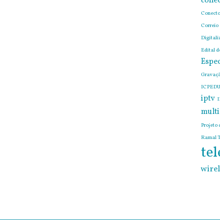
conec
Conecto
Correio
Digitali
Edital 
Espec
Gravaçã
ICPEDU
iptv
I
mult
Projeto 
Ramal T
tel
wirel