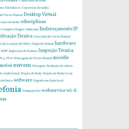
tividade
Conectores de Rede
res Telefônicos
Conversão de mídia
Desktop Virtual
 de Voz no Ramal
edisciplinas
zação de mídia
Endereçamento IP
de Compra e Pregão
Eduroam
ificação Técnica
Gravador de voz no Ramal
hardware
o de Locução de Vídeo
Grupo do Ramal
Inspeção Técnica
 RNP
Impressão de Banner
moodle
Pv4
IPv6
Mensagem de Voz no Ramal
nuvem
imeios
Plotagem
Produção de vídeos
de Audiovisual
Projeto de Rede
Projeto de Rede Local
software
elefônico
Suporte em Rede local
efonia
webservice
wi-fi
Webmail USP
ess