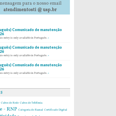
mensagem para o nosso email
atendimentosti @ usp.br
uguês) Comunicado de manutenção
26
his entry is only available in Português.
»
uguês) Comunicado de manutenção
26
his entry is only available in Português.
»
uguês) Comunicado de manutenção
26
his entry is only available in Português.
»
GS
Cabos de Rede
Cabos de Tefefonia
e - RNP
Categoria do Ramal
Certificado Digital