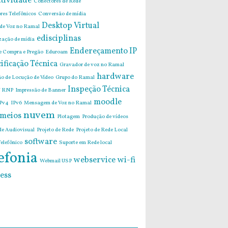
tividade
Conectores de Rede
res Telefônicos
Conversão de mídia
Desktop Virtual
 de Voz no Ramal
edisciplinas
zação de mídia
Endereçamento IP
de Compra e Pregão
Eduroam
ificação Técnica
Gravador de voz no Ramal
hardware
o de Locução de Vídeo
Grupo do Ramal
Inspeção Técnica
 RNP
Impressão de Banner
moodle
Pv4
IPv6
Mensagem de Voz no Ramal
nuvem
imeios
Plotagem
Produção de vídeos
de Audiovisual
Projeto de Rede
Projeto de Rede Local
software
elefônico
Suporte em Rede local
efonia
webservice
wi-fi
Webmail USP
ess