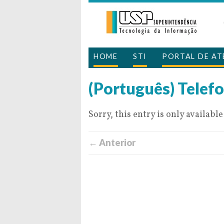
HOME
STI
PORTAL DE A
(Português) Telef
Sorry, this entry is only available
← Anterior