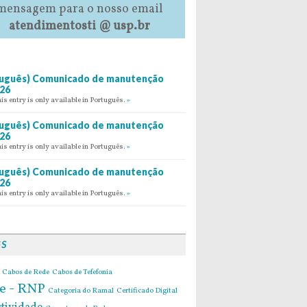
mensagem para o nosso email
atendimentosti @ usp.br
uguês) Comunicado de manutenção
26
his entry is only available in Português.
»
uguês) Comunicado de manutenção
26
his entry is only available in Português.
»
uguês) Comunicado de manutenção
26
his entry is only available in Português.
»
GS
Cabos de Rede
Cabos de Tefefonia
e - RNP
Categoria do Ramal
Certificado Digital