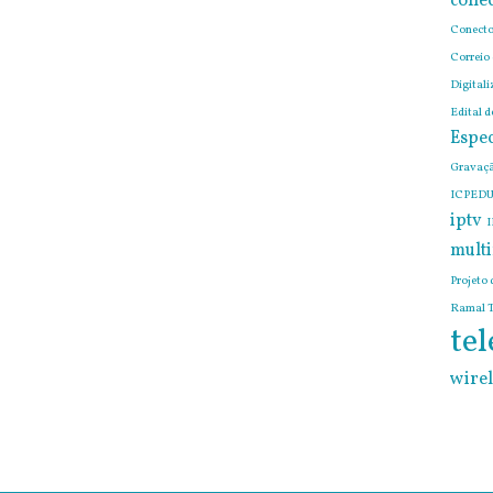
conec
Conecto
Correio
Digitali
Edital 
Espec
Gravaçã
ICPEDU
iptv
I
mult
Projeto 
Ramal T
tel
wirel