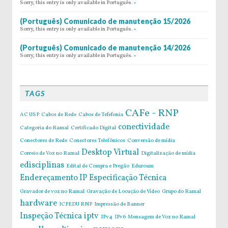
Sorry, this entry is only available in Português.
»
(Português) Comunicado de manutenção 15/2026
Sorry, this entry is only available in Português.
»
(Português) Comunicado de manutenção 14/2026
Sorry, this entry is only available in Português.
»
TAGS
CAFe - RNP
AC USP
Cabos de Rede
Cabos de Tefefonia
conectividade
Categoria do Ramal
Certificado Digital
Conectores de Rede
Conectores Telefônicos
Conversão de mídia
Desktop Virtual
Correio de Voz no Ramal
Digitalização de mídia
edisciplinas
Edital de Compra e Pregão
Eduroam
Endereçamento IP
Especificação Técnica
Gravador de voz no Ramal
Gravação de Locução de Vídeo
Grupo do Ramal
hardware
ICPEDU RNP
Impressão de Banner
Inspeção Técnica
iptv
IPv4
IPv6
Mensagem de Voz no Ramal