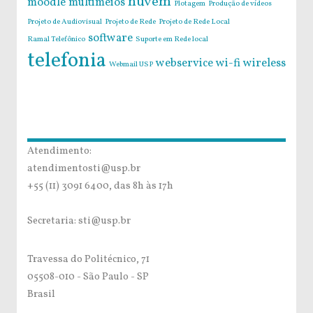
nuvem
moodle
multimeios
Plotagem
Produção de vídeos
Projeto de Audiovisual
Projeto de Rede
Projeto de Rede Local
software
Ramal Telefônico
Suporte em Rede local
telefonia
webservice
wi-fi
wireless
Webmail USP
Atendimento:
atendimentosti@usp.br
+55 (11) 3091 6400, das 8h às 17h
Secretaria: sti@usp.br
Travessa do Politécnico, 71
05508-010 - São Paulo - SP
Brasil