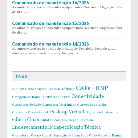
Comunicado de manutenção 16/2026
Assunto: Migração de links entre equipamentos Descrição: Migração links
de alta …
»
Comunicado de manutenção 15/2026
Assunto: Migração de links entre equipamentos Descrição: Migração links
de alta …
»
Comunicado de manutenção 14/2026
Assunto: Manutenção no edisciplinas.usp.br Descrição: Será efetuada
atualização da infraestrutura e aplicação …
»
TAGS
CAFe - RNP
AC USP
Cabos de Rede
Cabos de Tefefonia
Conectividade
Categoria do Ramal
Certificado Digital
Conectores de Rede
Conectores Telefônicos
Conversão de mídia
Desktop Virtual
Correio de Voz no Ramal
Digitalização de mídia
edisciplinas
Edital de Compra e Pregão
Eduroam
Endereçamento IP
Especificação Técnica
Gravador de Voz no Ramal
Gravação de Locução de Vídeo
Grupo do Ramal