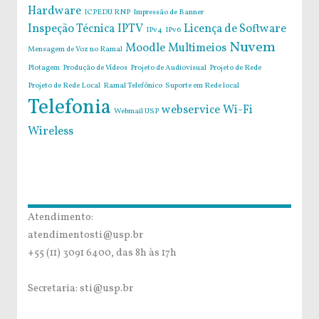
Hardware
ICPEDU RNP
Impressão de Banner
Inspeção Técnica
IPTV
Licença de Software
IPv4
IPv6
Nuvem
Moodle
Multimeios
Mensagem de Voz no Ramal
Plotagem
Produção de Vídeos
Projeto de Audiovisual
Projeto de Rede
Projeto de Rede Local
Ramal Telefônico
Suporte em Rede local
Telefonia
webservice
Wi-Fi
Webmail USP
Wireless
Atendimento:
atendimentosti@usp.br
+55 (11) 3091 6400, das 8h às 17h
Secretaria: sti@usp.br