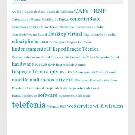
CAFe - RNP
AC USP
Cabos de Rede
Cabos de Tefefonia
conectividade
Categoria do Ramal
Certificado Digital
Conectores de Rede
Conectores Telefônicos
Conversão de mídia
Desktop Virtual
Correio de Voz no Ramal
Digitalização de mídia
edisciplinas
Edital de Compra e Pregão
Eduroam
Endereçamento IP
Especificação Técnica
Gravador de voz no Ramal
Gravação de Locução de Vídeo
Grupo do Ramal
hardware
ICPEDU RNP
Impressão de Banner
Inspeção Técnica
iptv
IPv4
IPv6
Mensagem de Voz no Ramal
nuvem
moodle
multimeios
Plotagem
Produção de vídeos
Projeto de Audiovisual
Projeto de Rede
Projeto de Rede Local
software
Ramal Telefônico
Suporte em Rede local
telefonia
webservice
wi-fi
wireless
Webmail USP