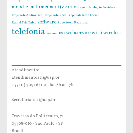
nuvem
moodle
multimeios
Plotagem
Produção de vídeos
Projeto de Audiovisual
Projeto de Rede
Projeto de Rede Local
software
Ramal Telefônico
Suporte em Rede local
telefonia
webservice
wi-fi
wireless
Webmail USP
Atendimento:
atendimentosti@usp.br
+55 (11) 3091 6400, das 8h às 17h
Secretaria: sti@usp.br
Travessa do Politécnico, 71
05508-010 - São Paulo - SP
Brasil