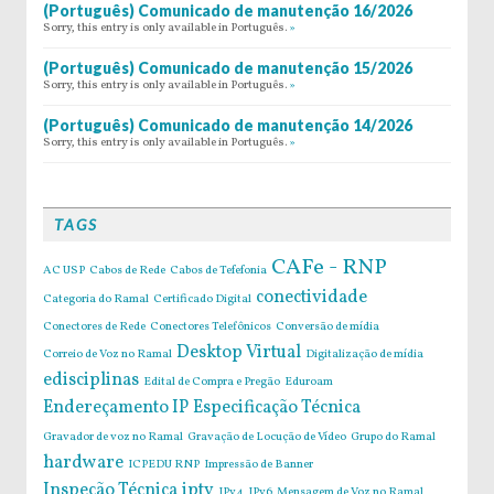
(Português) Comunicado de manutenção 16/2026
Sorry, this entry is only available in Português.
»
(Português) Comunicado de manutenção 15/2026
Sorry, this entry is only available in Português.
»
(Português) Comunicado de manutenção 14/2026
Sorry, this entry is only available in Português.
»
TAGS
CAFe - RNP
AC USP
Cabos de Rede
Cabos de Tefefonia
conectividade
Categoria do Ramal
Certificado Digital
Conectores de Rede
Conectores Telefônicos
Conversão de mídia
Desktop Virtual
Correio de Voz no Ramal
Digitalização de mídia
edisciplinas
Edital de Compra e Pregão
Eduroam
Endereçamento IP
Especificação Técnica
Gravador de voz no Ramal
Gravação de Locução de Vídeo
Grupo do Ramal
hardware
ICPEDU RNP
Impressão de Banner
Inspeção Técnica
iptv
IPv4
IPv6
Mensagem de Voz no Ramal