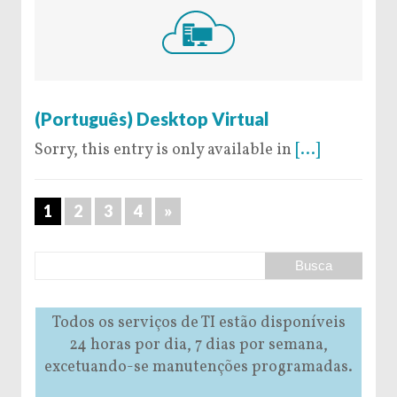
20 de May de 2016
(Português) Desktop Virtual
Sorry, this entry is only available in
[...]
1
2
3
4
»
Todos os serviços de TI estão disponíveis
24 horas por dia, 7 dias por semana,
excetuando-se manutenções programadas.