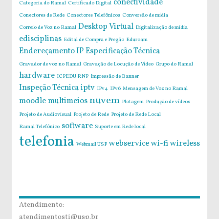
conectividade
Categoria do Ramal
Certificado Digital
Conectores de Rede
Conectores Telefônicos
Conversão de mídia
Desktop Virtual
Correio de Voz no Ramal
Digitalização de mídia
edisciplinas
Edital de Compra e Pregão
Eduroam
Endereçamento IP
Especificação Técnica
Gravador de voz no Ramal
Gravação de Locução de Vídeo
Grupo do Ramal
hardware
ICPEDU RNP
Impressão de Banner
Inspeção Técnica
iptv
IPv4
IPv6
Mensagem de Voz no Ramal
nuvem
moodle
multimeios
Plotagem
Produção de vídeos
Projeto de Audiovisual
Projeto de Rede
Projeto de Rede Local
software
Ramal Telefônico
Suporte em Rede local
telefonia
webservice
wi-fi
wireless
Webmail USP
Atendimento:
atendimentosti@usp.br