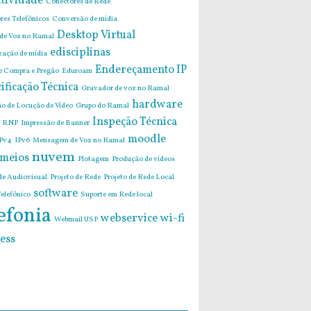
tividade
Conectores de Rede
res Telefônicos
Conversão de mídia
Desktop Virtual
 de Voz no Ramal
edisciplinas
zação de mídia
Endereçamento IP
de Compra e Pregão
Eduroam
ificação Técnica
Gravador de voz no Ramal
hardware
o de Locução de Vídeo
Grupo do Ramal
Inspeção Técnica
 RNP
Impressão de Banner
moodle
Pv4
IPv6
Mensagem de Voz no Ramal
nuvem
imeios
Plotagem
Produção de vídeos
de Audiovisual
Projeto de Rede
Projeto de Rede Local
software
elefônico
Suporte em Rede local
efonia
webservice
wi-fi
Webmail USP
ess