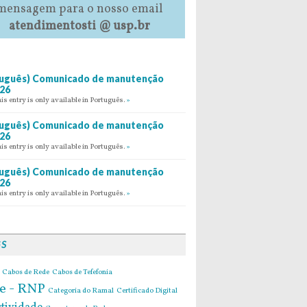
mensagem para o nosso email
atendimentosti @ usp.br
uguês) Comunicado de manutenção
26
his entry is only available in Português.
»
uguês) Comunicado de manutenção
26
his entry is only available in Português.
»
uguês) Comunicado de manutenção
26
his entry is only available in Português.
»
GS
Cabos de Rede
Cabos de Tefefonia
e - RNP
Categoria do Ramal
Certificado Digital