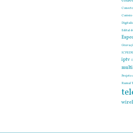
conec
Conecto
Correio
Digitali
Edital 
Espec
Gravaçã
ICPEDU
iptv
I
mult
Projeto 
Ramal T
tel
wirel