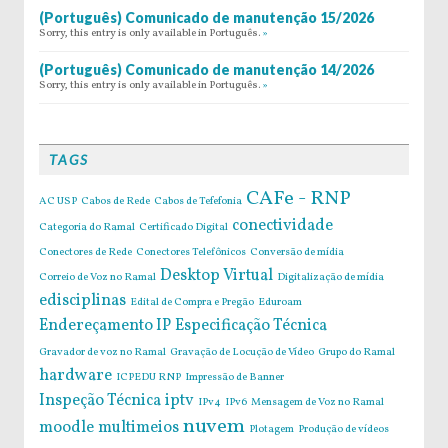
(Português) Comunicado de manutenção 15/2026
Sorry, this entry is only available in Português.
»
(Português) Comunicado de manutenção 14/2026
Sorry, this entry is only available in Português.
»
TAGS
CAFe - RNP
AC USP
Cabos de Rede
Cabos de Tefefonia
conectividade
Categoria do Ramal
Certificado Digital
Conectores de Rede
Conectores Telefônicos
Conversão de mídia
Desktop Virtual
Correio de Voz no Ramal
Digitalização de mídia
edisciplinas
Edital de Compra e Pregão
Eduroam
Endereçamento IP
Especificação Técnica
Gravador de voz no Ramal
Gravação de Locução de Vídeo
Grupo do Ramal
hardware
ICPEDU RNP
Impressão de Banner
Inspeção Técnica
iptv
IPv4
IPv6
Mensagem de Voz no Ramal
nuvem
moodle
multimeios
Plotagem
Produção de vídeos