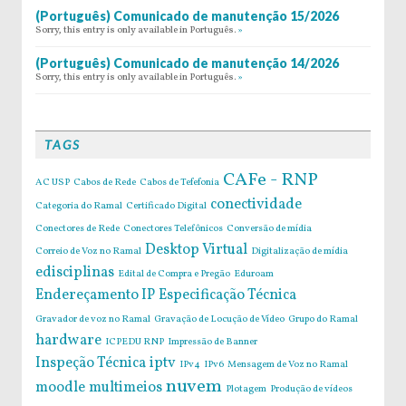
(Português) Comunicado de manutenção 15/2026
Sorry, this entry is only available in Português.
»
(Português) Comunicado de manutenção 14/2026
Sorry, this entry is only available in Português.
»
TAGS
CAFe - RNP
AC USP
Cabos de Rede
Cabos de Tefefonia
conectividade
Categoria do Ramal
Certificado Digital
Conectores de Rede
Conectores Telefônicos
Conversão de mídia
Desktop Virtual
Correio de Voz no Ramal
Digitalização de mídia
edisciplinas
Edital de Compra e Pregão
Eduroam
Endereçamento IP
Especificação Técnica
Gravador de voz no Ramal
Gravação de Locução de Vídeo
Grupo do Ramal
hardware
ICPEDU RNP
Impressão de Banner
Inspeção Técnica
iptv
IPv4
IPv6
Mensagem de Voz no Ramal
nuvem
moodle
multimeios
Plotagem
Produção de vídeos