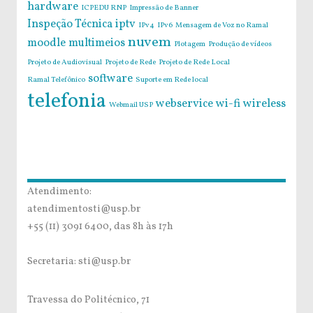
hardware
ICPEDU RNP
Impressão de Banner
Inspeção Técnica
iptv
IPv4
IPv6
Mensagem de Voz no Ramal
nuvem
moodle
multimeios
Plotagem
Produção de vídeos
Projeto de Audiovisual
Projeto de Rede
Projeto de Rede Local
software
Ramal Telefônico
Suporte em Rede local
telefonia
webservice
wi-fi
wireless
Webmail USP
Atendimento:
atendimentosti@usp.br
+55 (11) 3091 6400, das 8h às 17h
Secretaria: sti@usp.br
Travessa do Politécnico, 71