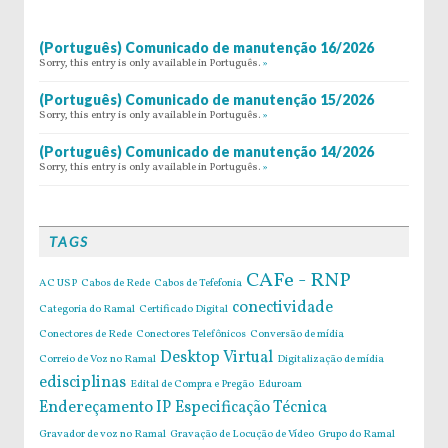
(Português) Comunicado de manutenção 16/2026
Sorry, this entry is only available in Português.
»
(Português) Comunicado de manutenção 15/2026
Sorry, this entry is only available in Português.
»
(Português) Comunicado de manutenção 14/2026
Sorry, this entry is only available in Português.
»
TAGS
CAFe - RNP
AC USP
Cabos de Rede
Cabos de Tefefonia
conectividade
Categoria do Ramal
Certificado Digital
Conectores de Rede
Conectores Telefônicos
Conversão de mídia
Desktop Virtual
Correio de Voz no Ramal
Digitalização de mídia
edisciplinas
Edital de Compra e Pregão
Eduroam
Endereçamento IP
Especificação Técnica
Gravador de voz no Ramal
Gravação de Locução de Vídeo
Grupo do Ramal